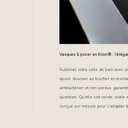
Vasques
à
poser
en
Krion®
:
l’élég
Sublimez
votre
salle
de
bain
avec
u
épuré,
douceur
au
toucher
et
résist
antibactérien
et
non
poreux,
garantit
quotidien.
Qu’elle
soit
ronde,
ovale
conçue
sur-mesure
pour
s’adapter