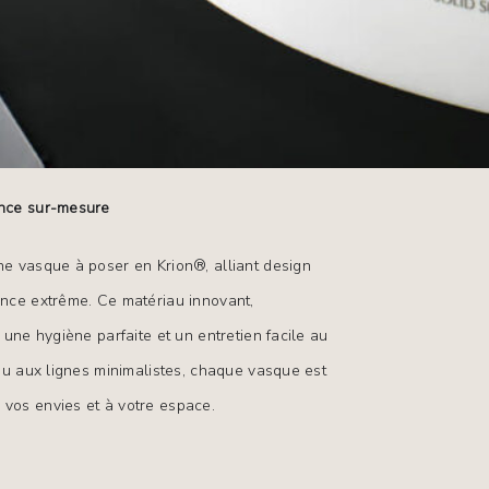
ance
sur-mesure
ne
vasque
à
poser
en
Krion®,
alliant
design
ance
extrême.
Ce
matériau
innovant,
une
hygiène
parfaite
et
un
entretien
facile
au
ou
aux
lignes
minimalistes,
chaque
vasque
est
à
vos
envies
et
à
votre
espace.