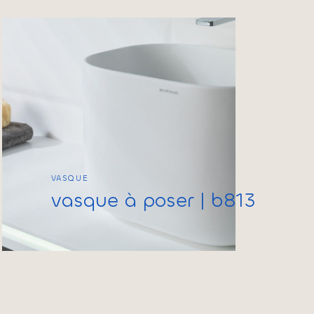
VASQUE
vasque à poser | b813