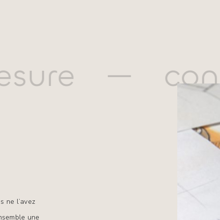
esure
—
con
s ne l’avez 
nsemble une 