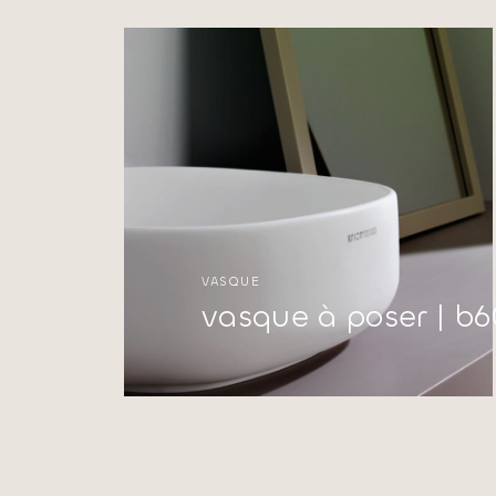
VASQUE
vasque à poser | b