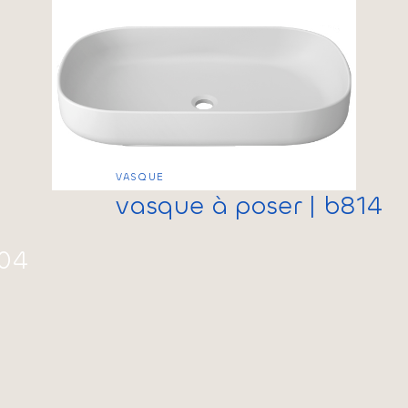
VASQUE
vasque à poser | b814
604