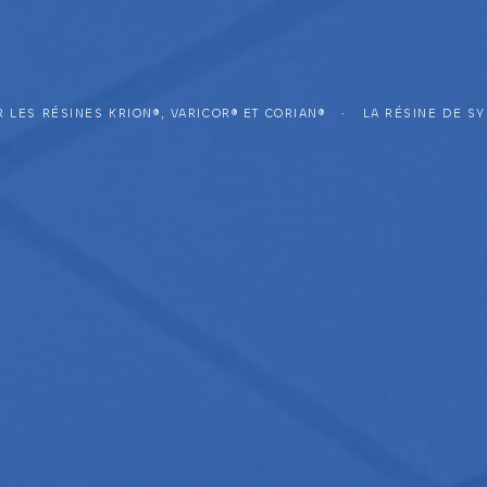
 LES RÉSINES KRION®, VARICOR® ET CORIAN®
LA RÉSINE DE SYNTHÈSE OU SOLID SURFACE DANS LES MARCHÉS PUBLICS : UN MATÉRIAU CONFORME, DURABLE 