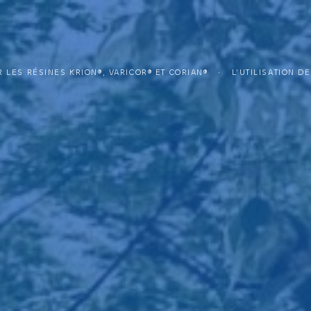
 LES RÉSINES KRION®, VARICOR® ET CORIAN®
L’UTILISATION DES PLANS VASQUES EN RÉSINE DE SYNTHÈSE DANS