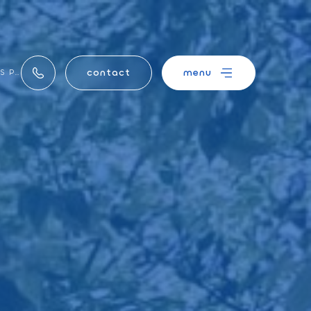
contact
menu
 LES EHPADS