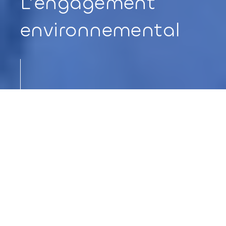
L’engagement
environnemental
VOUS AVEZ UN PROJET ?
UN CHOIX DE MATÉRIAUX
Reduction de l’empreinte
carbone, matériaux
recyclés et recyclables