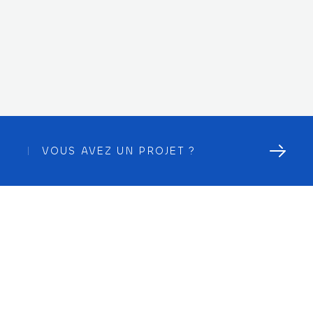
VOUS AVEZ UN PROJET ?
Nous avons réalisé pour notre client Kubisterie les plans 
de travail en Krion : tablette PMR et repose sac, espace 